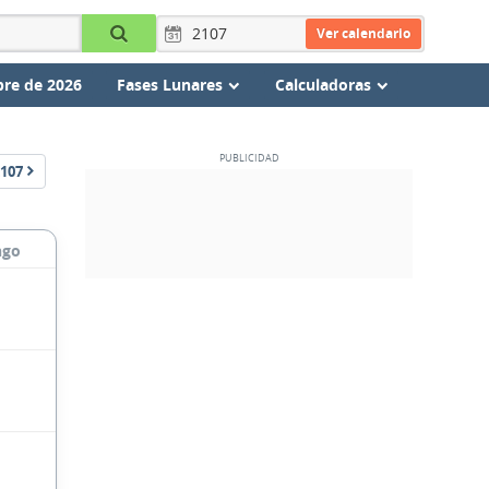
Ver calendario
re de 2026
Fases Lunares
Calculadoras
107
ngo