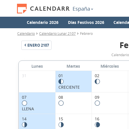
España
Calendario 2026
Días Festivos 2026
Calenda
Calendario
Calendario Lunar 2107
Febrero
Fe
ENERO
2107
Calendario
Lunes
Martes
Miércoles
31
01
02
CRECIENTE
07
08
09
LLENA
14
15
16