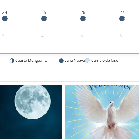
24
25
26
27
3
4
5
6
Cuarto Menguante
Luna Nueva
Cambio de fase