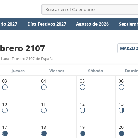
rio 2027
Días Festivos 2027
Agosto de 2026
Septiemb
brero 2107
MARZO
2
Calendario
 Lunar Febrero 2107 de España.
Lunar
Jueves
Viernes
Sábado
Domi
Febrero
03
04
05
06
2107
de
10
11
12
13
España.
17
18
19
20