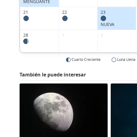
MENGUANTE
21
22
23
NUEVA
28
1
2
Cuarto Creciente
Luna Llena
También le puede interesar