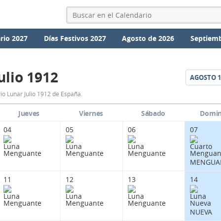
rio 2027
Días Festivos 2027
Agosto de 2026
Septiemb
ulio 1912
AGOSTO
1
Calendario
io Lunar Julio 1912 de España.
Lunar
Jueves
Viernes
Sábado
Domi
Julio
04
05
06
07
1912
de
MENGUA
España.
11
12
13
14
NUEVA