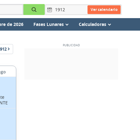
Ver calendario
re de 2026
Fases Lunares
Calculadoras
912
ngo
NTE