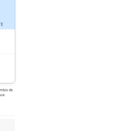
TE
mbio de
ase