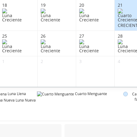
18
19
20
21
CRECIEN
25
26
27
28
1
2
3
4
Luna Llena
Cuarto Menguante
Ca
f
Luna Nueva