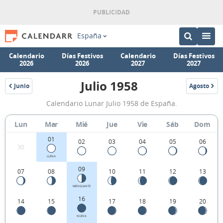
España
Calendario
Días Festivos
Calendario
Días Festivos
2026
2026
2027
2027
Julio 1958
Junio
Agosto
1958
1958
Calendario
Calendario Lunar Julio 1958 de España.
Lunar
Julio
Lun
Mar
Mié
Jue
Vie
Sáb
Dom
1958
01
02
03
04
05
06
30
de
LLENA
España.
09
07
08
10
11
12
13
MENGUANTE
16
14
15
17
18
19
20
NUEVA