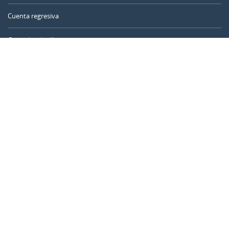
Cuenta regresiva
Contador de días
Calculadora de tiempo
Día del año
Calculadora de edad
Temporizador online
CALENDARR.COM
Sobre nosotros
Privacidad