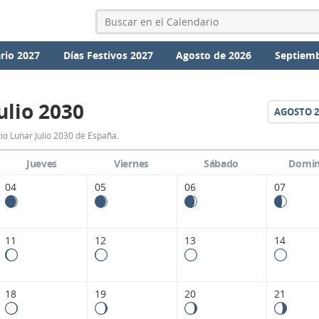
rio 2027
Días Festivos 2027
Agosto de 2026
Septiemb
ulio 2030
AGOSTO
2
Calendario
io Lunar Julio 2030 de España.
Lunar
Jueves
Viernes
Sábado
Domi
Julio
04
05
06
07
2030
de
11
12
13
14
España.
18
19
20
21