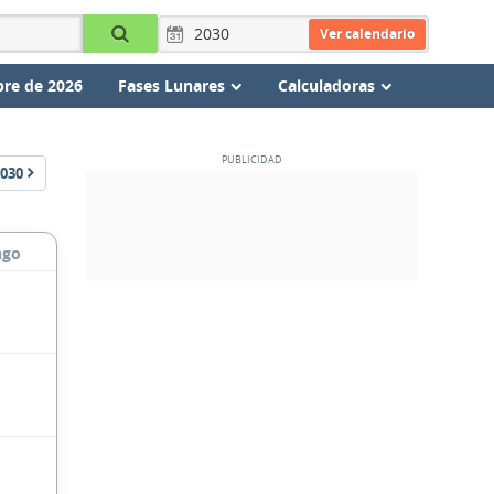
Ver calendario
re de 2026
Fases Lunares
Calculadoras
030
ngo