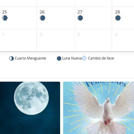
25
26
27
28
1
2
3
4
Cuarto Menguante
Luna Nueva
Cambio de fase