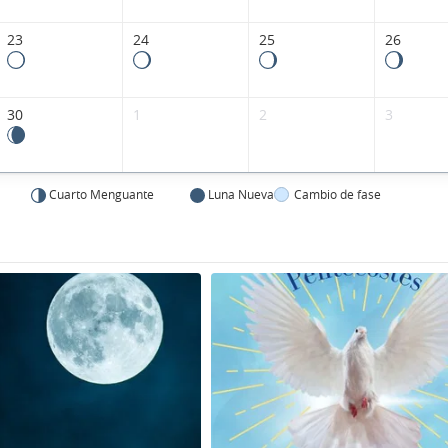
23
24
25
26
30
1
2
3
Cuarto Menguante
Luna Nueva
Cambio de fase