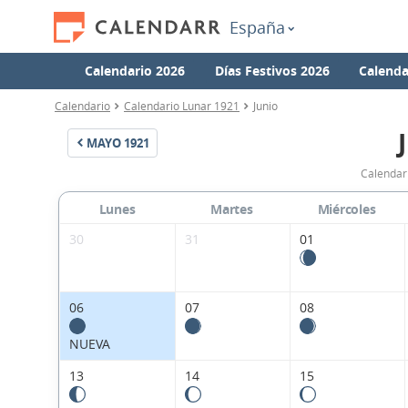
España
Calendario 2026
Días Festivos 2026
Calenda
Calendario
Calendario Lunar 1921
Junio
MAYO
1921
Calendari
Lunes
Martes
Miércoles
30
31
01
06
07
08
NUEVA
13
14
15