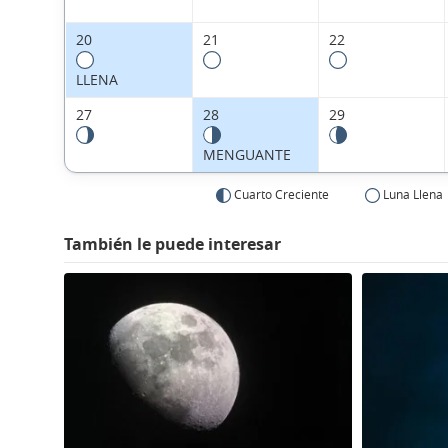
20
21
22
LLENA
27
28
29
MENGUANTE
Cuarto Creciente
Luna Llena
También le puede interesar