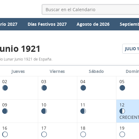
rio 2027
Días Festivos 2027
Agosto de 2026
Septiemb
Junio 1921
JULIO
1
Calendario
o Lunar Junio 1921 de España.
Lunar
Jueves
Viernes
Sábado
Domi
Junio
02
03
04
05
1921
de
09
10
11
12
España.
CRECIEN
16
17
18
19