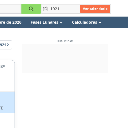
Ver calendario
re de 2026
Fases Lunares
Calculadoras
921
ngo
TE