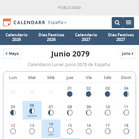
España
Calendario
Días Festivos
Calendario
Días Festivos
2026
2026
2027
2027
Junio 2079
Mayo
Julio
2079
2079
Calendario
Calendario Lunar Junio 2079 de España.
Lunar
Junio
Lun
Mar
Mié
Jue
Vie
Sáb
Dom
2079
01
02
03
04
29
30
31
de
España.
06
05
07
08
09
10
11
CRECIENTE
14
12
13
15
16
17
18
LLENA