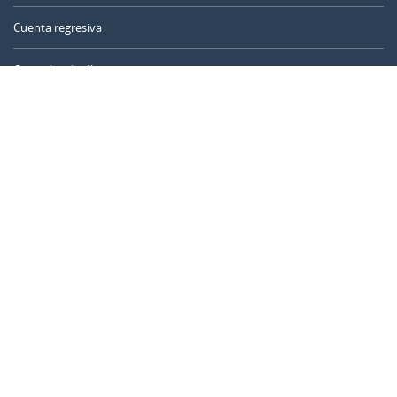
Cuenta regresiva
Contador de días
Calculadora de tiempo
Día del año
Calculadora de edad
Temporizador online
CALENDARR.COM
Sobre nosotros
Privacidad