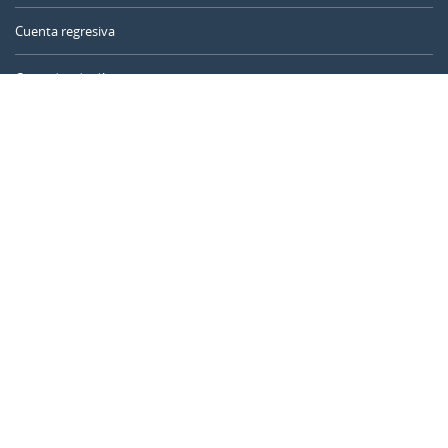
Cuenta regresiva
Contador de días
Calculadora de tiempo
Día del año
Calculadora de edad
Temporizador online
CALENDARR.COM
Sobre nosotros
Privacidad