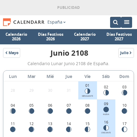
España
Calendario
Días Festivos
Calendario
Días Festivos
2026
2026
2027
2027
Junio 2108
Mayo
Julio
2108
2108
Calendario
Calendario Lunar Junio 2108 de España.
Lunar
Junio
Lun
Mar
Mié
Jue
Vie
Sáb
Dom
2108
01
02
03
28
29
30
31
de
MENGUANTE
España.
09
04
05
06
07
08
10
NUEVA
16
11
12
13
14
15
17
CRECIENTE