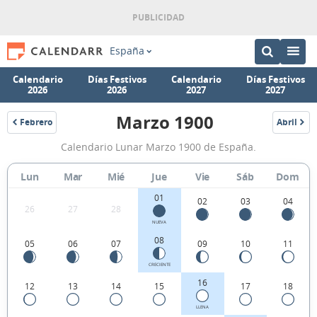
España
Calendario
Días Festivos
Calendario
Días Festivos
2026
2026
2027
2027
Marzo 1900
Febrero
Abril
1900
1900
Calendario
Calendario Lunar Marzo 1900 de España.
Lunar
Marzo
Lun
Mar
Mié
Jue
Vie
Sáb
Dom
1900
01
02
03
04
26
27
28
de
NUEVA
España.
08
05
06
07
09
10
11
CRECIENTE
16
12
13
14
15
17
18
LLENA