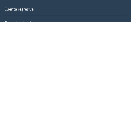
Cuenta regresiva
Contador de días
Calculadora de tiempo
Día del año
Calculadora de edad
Temporizador online
CALENDARR.COM
Sobre nosotros
Privacidad