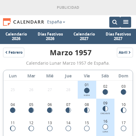
España
Calendario
Días Festivos
Calendario
Días Festivos
2026
2026
2027
2027
Marzo 1957
Febrero
Abril
1957
1957
Calendario
Calendario Lunar Marzo 1957 de España.
Lunar
Marzo
Lun
Mar
Mié
Jue
Vie
Sáb
Dom
1957
01
02
03
25
26
27
28
de
NUEVA
España.
09
04
05
06
07
08
10
CRECIENTE
16
11
12
13
14
15
17
LLENA