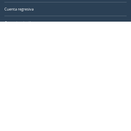
Cuenta regresiva
Contador de días
Calculadora de tiempo
Día del año
Calculadora de edad
Temporizador online
CALENDARR.COM
Sobre nosotros
Privacidad