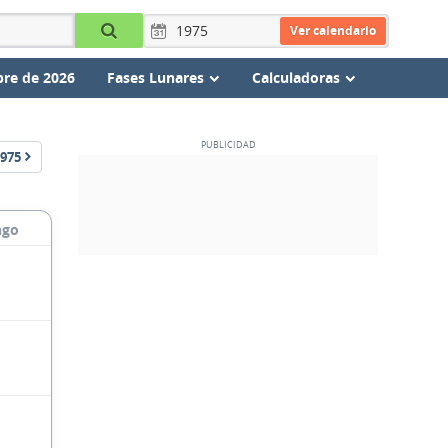
Ver calendario
re de 2026
Fases Lunares
Calculadoras
975
ngo