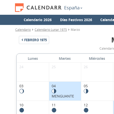
España
Calendario 2026
Días Festivos 2026
Calenda
Calendario
Calendario Lunar 1975
Marzo
FEBRERO
1975
Calendari
Lunes
Martes
Miércoles
24
25
26
03
04
05
MENGUANTE
10
11
12