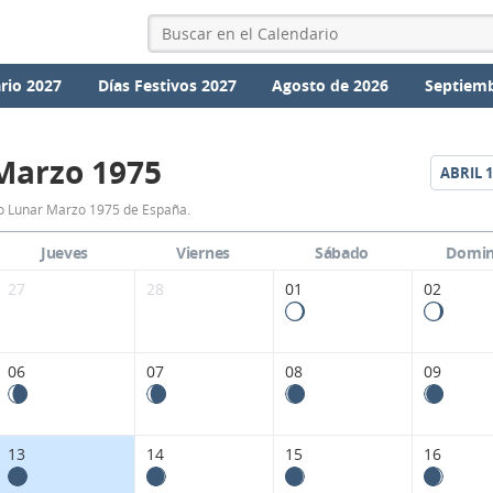
rio 2027
Días Festivos 2027
Agosto de 2026
Septiemb
Marzo 1975
ABRIL
1
Calendario
o Lunar Marzo 1975 de España.
Lunar
Jueves
Viernes
Sábado
Domi
Marzo
27
28
01
02
1975
de
06
07
08
09
España.
13
14
15
16