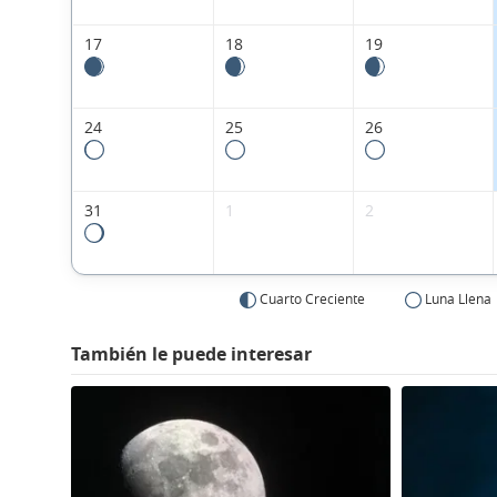
17
18
19
24
25
26
31
1
2
Cuarto Creciente
Luna Llena
También le puede interesar