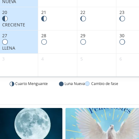
NUEVA
20
21
22
23
CRECIENTE
27
28
29
30
LLENA
3
4
5
6
Cuarto Menguante
Luna Nueva
Cambio de fase