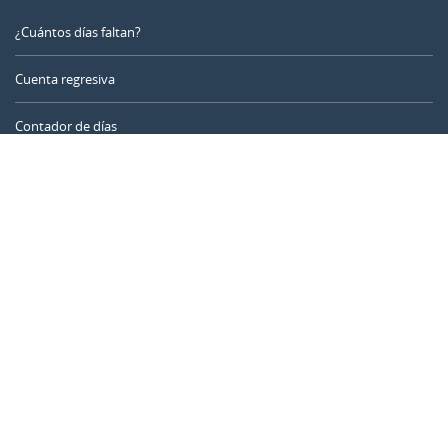
¿Cuántos días faltan?
Cuenta regresiva
Contador de días
Calculadora de tiempo
Día del año
Calculadora de edad
Temporizador online
CALENDARR.COM
Sobre nosotros