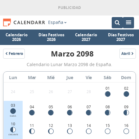
España
Calendario
Días Festivos
Calendario
Días Festivos
2026
2026
2027
2027
Marzo 2098
Febrero
Abril
2098
2098
Calendario
Calendario Lunar Marzo 2098 de España.
Lunar
Marzo
Lun
Mar
Mié
Jue
Vie
Sáb
Dom
2098
01
02
24
25
26
27
28
de
España.
03
04
05
06
07
08
09
NUEVA
10
11
12
13
14
15
16
CRECIENTE