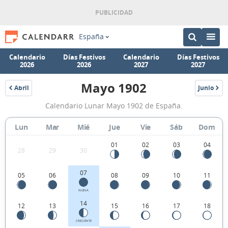
España
Calendario
Días Festivos
Calendario
Días Festivos
2026
2026
2027
2027
Mayo 1902
Abril
Junio
1902
1902
Calendario
Calendario Lunar Mayo 1902 de España.
Lunar
Mayo
Lun
Mar
Mié
Jue
Vie
Sáb
Dom
1902
01
02
03
04
28
29
30
de
España.
07
05
06
08
09
10
11
NUEVA
14
12
13
15
16
17
18
CRECIENTE