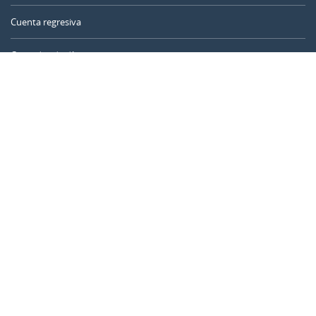
Cuenta regresiva
Contador de días
Calculadora de tiempo
Día del año
Calculadora de edad
Temporizador online
CALENDARR.COM
Sobre nosotros
Privacidad