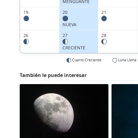
MENGUANTE
19
20
21
NUEVA
26
27
28
CRECIENTE
Cuarto Creciente
Luna Llena
También le puede interesar