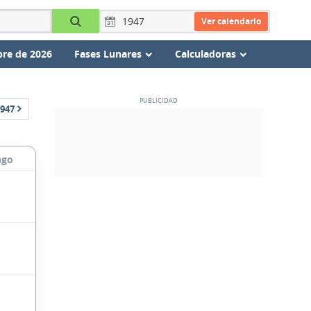
Ver calendario
re de 2026
Fases Lunares
Calculadoras
947
ngo