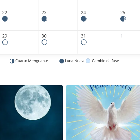
22
23
24
25
29
30
31
1
Cuarto Menguante
Luna Nueva
Cambio de fase