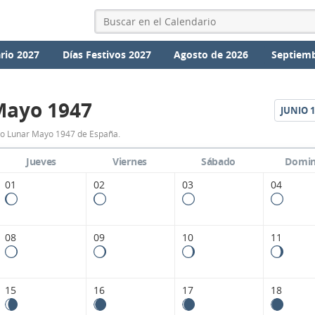
rio 2027
Días Festivos 2027
Agosto de 2026
Septiemb
Mayo 1947
JUNIO
1
Calendario
io Lunar Mayo 1947 de España.
Lunar
Jueves
Viernes
Sábado
Domi
Mayo
01
02
03
04
1947
de
08
09
10
11
España.
15
16
17
18