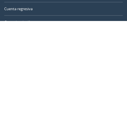
Cuenta regresiva
Contador de días
Calculadora de tiempo
Día del año
Calculadora de edad
Temporizador online
CALENDARR.COM
Sobre nosotros
Privacidad