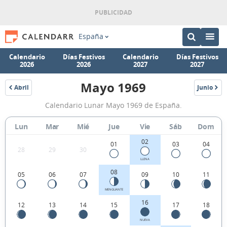
España
Calendario
Días Festivos
Calendario
Días Festivos
2026
2026
2027
2027
Mayo 1969
Abril
Junio
1969
1969
Calendario
Calendario Lunar Mayo 1969 de España.
Lunar
Mayo
Lun
Mar
Mié
Jue
Vie
Sáb
Dom
1969
02
01
03
04
28
29
30
de
LLENA
España.
08
05
06
07
09
10
11
MENGUANTE
16
12
13
14
15
17
18
NUEVA