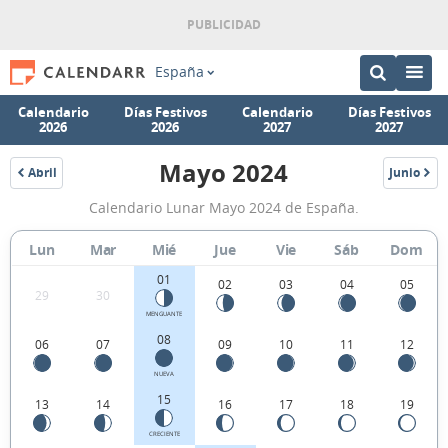
España
Calendario
Días Festivos
Calendario
Días Festivos
2026
2026
2027
2027
Mayo 2024
Abril
Junio
2024
2024
Calendario
Calendario Lunar Mayo 2024 de España.
Lunar
Mayo
Lun
Mar
Mié
Jue
Vie
Sáb
Dom
2024
01
02
03
04
05
29
30
de
MENGUANTE
España.
08
06
07
09
10
11
12
NUEVA
15
13
14
16
17
18
19
CRECIENTE