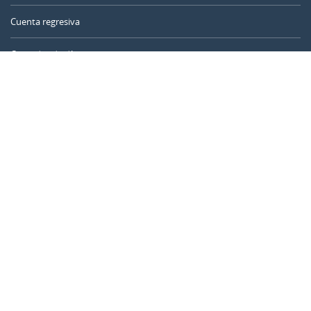
Cuenta regresiva
Contador de días
Calculadora de tiempo
Día del año
Calculadora de edad
Temporizador online
CALENDARR.COM
Sobre nosotros
Privacidad