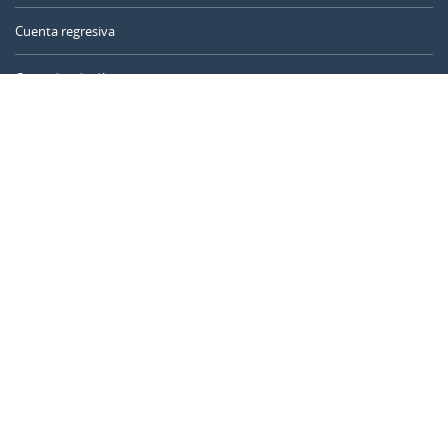
Cuenta regresiva
Contador de días
Calculadora de tiempo
Día del año
Calculadora de edad
Temporizador online
CALENDARR.COM
Sobre nosotros
Privacidad