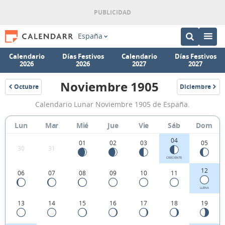
España
Calendario
Días Festivos
Calendario
Días Festivos
2026
2026
2027
2027
Noviembre 1905
Octubre
Diciembre
1905
1905
Calendario
Calendario Lunar Noviembre 1905 de España.
Lunar
Noviembre
Lun
Mar
Mié
Jue
Vie
Sáb
Dom
1905
04
01
02
03
05
30
31
de
CRECIENTE
España.
12
06
07
08
09
10
11
LLENA
13
14
15
16
17
18
19