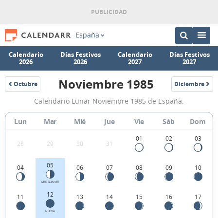
España
Calendario
Días Festivos
Calendario
Días Festivos
2026
2026
2027
2027
Noviembre 1985
Octubre
Diciembre
1985
1985
Calendario
Calendario Lunar Noviembre 1985 de España.
Lunar
Noviembre
Lun
Mar
Mié
Jue
Vie
Sáb
Dom
1985
01
02
03
28
29
30
31
de
España.
05
04
06
07
08
09
10
MENGUANTE
12
11
13
14
15
16
17
NUEVA