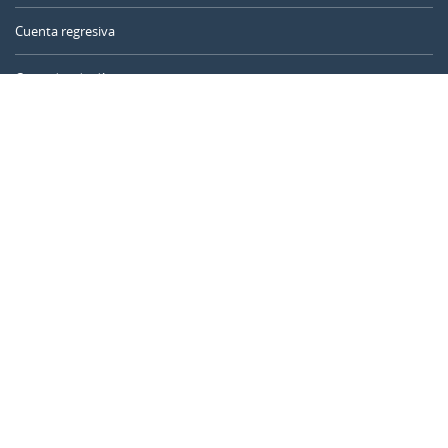
Cuenta regresiva
Contador de días
Calculadora de tiempo
Día del año
Calculadora de edad
Temporizador online
CALENDARR.COM
Sobre nosotros
Privacidad