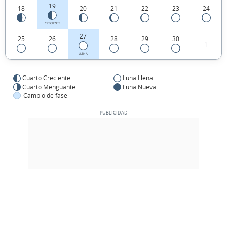
19
18
20
21
22
23
24
CRECIENTE
27
25
26
28
29
30
1
LLENA
Cuarto Creciente
Luna Llena
Cuarto Menguante
Luna Nueva
Cambio de fase