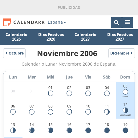
España
Calendario
Días Festivos
Calendario
Días Festivos
2026
2026
2027
2027
Noviembre 2006
Octubre
Diciembre
2006
2006
Calendario
Calendario Lunar Noviembre 2006 de España.
Lunar
Noviembre
Lun
Mar
Mié
Jue
Vie
Sáb
Dom
2006
05
01
02
03
04
30
31
de
LLENA
España.
12
06
07
08
09
10
11
MENGUANTE
13
14
15
16
17
18
19