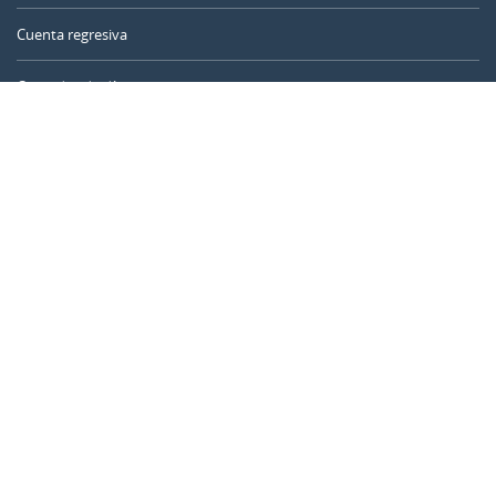
Cuenta regresiva
Contador de días
Calculadora de tiempo
Día del año
Calculadora de edad
Temporizador online
CALENDARR.COM
Sobre nosotros
Privacidad