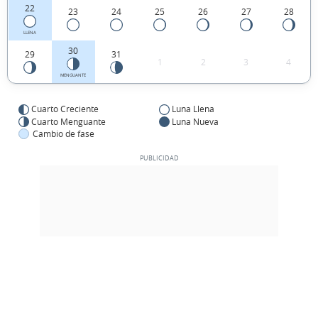
22
23
24
25
26
27
28
LLENA
30
29
31
1
2
3
4
MENGUANTE
Cuarto Creciente
Luna Llena
Cuarto Menguante
Luna Nueva
Cambio de fase