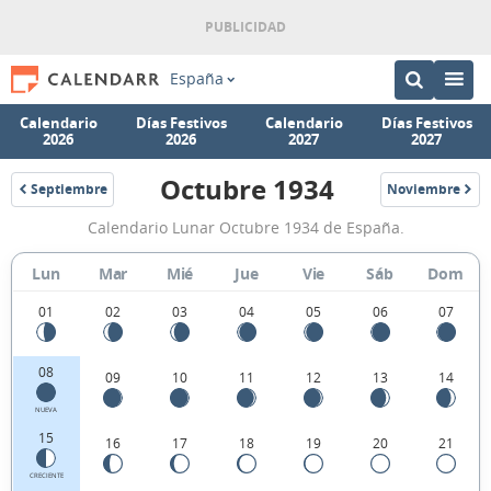
España
Calendario
Días Festivos
Calendario
Días Festivos
2026
2026
2027
2027
Octubre 1934
Septiembre
Noviembre
1934
1934
Calendario
Calendario Lunar Octubre 1934 de España.
Lunar
Octubre
Lun
Mar
Mié
Jue
Vie
Sáb
Dom
1934
01
02
03
04
05
06
07
de
España.
08
09
10
11
12
13
14
NUEVA
15
16
17
18
19
20
21
CRECIENTE