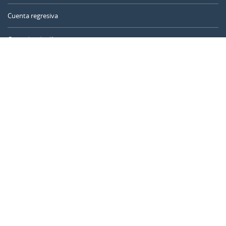
Cuenta regresiva
Contador de días
Calculadora de tiempo
Día del año
Calculadora de edad
Temporizador online
CALENDARR.COM
Sobre nosotros
Privacidad