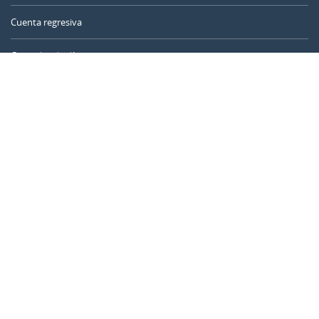
Cuenta regresiva
Contador de días
Calculadora de tiempo
Día del año
Calculadora de edad
Temporizador online
CALENDARR.COM
Sobre nosotros
Privacidad