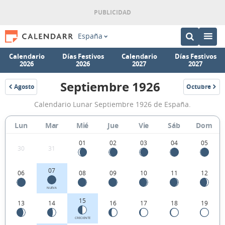
España
Calendario
Días Festivos
Calendario
Días Festivos
2026
2026
2027
2027
Septiembre 1926
Agosto
Octubre
1926
1926
Calendario
Calendario Lunar Septiembre 1926 de España.
Lunar
Septiembre
Lun
Mar
Mié
Jue
Vie
Sáb
Dom
1926
01
02
03
04
05
30
31
de
España.
07
06
08
09
10
11
12
NUEVA
15
13
14
16
17
18
19
CRECIENTE