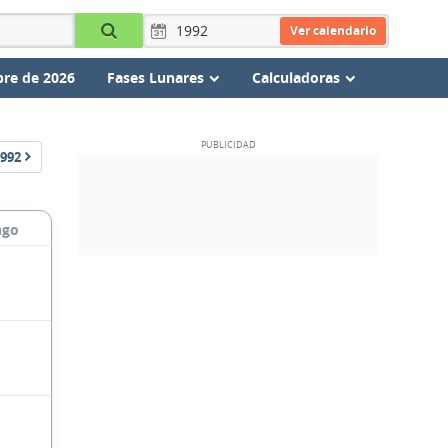
Ver calendario
re de 2026
Fases Lunares
Calculadoras
992
ngo