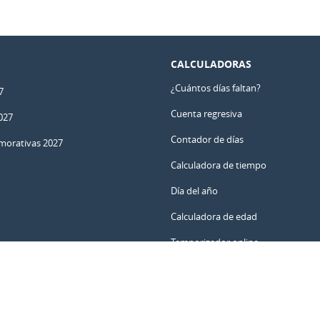
CALCULADORAS
¿Cuántos días faltan?
7
Cuenta regresiva
027
Contador de días
orativas 2027
Calculadora de tiempo
Día del año
Calculadora de edad
Temporizador online
ar y no perderte fechas importantes.