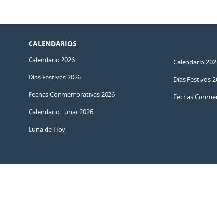
CALENDARIOS
Calendario 2026
Calendario 202
Días Festivos 2026
Días Festivos 2
Fechas Conmemorativas 2026
Fechas Conmem
Calendario Lunar 2026
Luna de Hoy
© 2011 – 2026
–
Calendarr.com
Calendarios, festivos y herramientas simples para planear, celebr