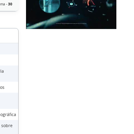
ena -
30
la
cos
ográfica
 sobre