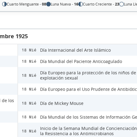
Cuarto Menguante -
08
Luna Nueva -
16
Cuarto Creciente -
23
Luna Ll
embre 1925
Día Internacional del Arte Islámico
18 Mié
Día Mundial del Paciente Anticoagulado
18 Mié
Día Europeo para la protección de los niños de 
18 Mié
explotación sexual
Día Europeo para el Uso Prudente de Antibióti
18 Mié
 de los
Día de Mickey Mouse
18 Mié
Día Mundial de los Sistemas de Información Ge
18 Mié
Inicio de la Semana Mundial de Concienciación
18 Mié
la Resistencia a los Antimicrobianos