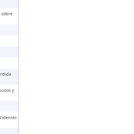
 sobre
érdida
busos y
cidentes