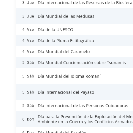
Día Internacional de las Reservas de la Biosfera
3 Jue
Día Mundial de las Medusas
3 Jue
Día de la UNESCO
4 Vie
Día de la Pluma Estilográfica
4 Vie
Día Mundial del Caramelo
4 Vie
Día Mundial Concienciación sobre Tsunamis
5 Sáb
Día Mundial del Idioma Romaní
5 Sáb
Día Internacional del Payaso
5 Sáb
Día Internacional de las Personas Cuidadoras
5 Sáb
Día para la Prevención de la Explotación del Me
6 Dom
Ambiente en la Guerra y los Conflictos Armados
Día Mundial del Saxofón
6 Dom