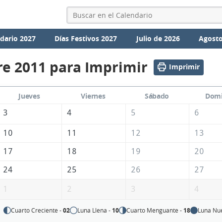
dario 2027
Días Festivos 2027
Julio de 2026
Agosto
e 2011 para Imprimir
Imprimir
Jueves
Viernes
Sábado
Dom
3
4
5
6
10
11
12
13
17
18
19
20
24
25
26
27
1
2
3
4
Cuarto Creciente -
02
Luna Llena -
10
Cuarto Menguante -
18
Luna Nu