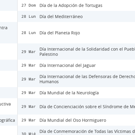
Día de la Adopción de Tortugas
27 Dom
Día del Mediterráneo
28 Lun
ntra
Día del Planeta Rojo
28 Lun
Día Internacional de la Solidaridad con el Pueb
29 Mar
Palestino
Día Internacional del Jaguar
29 Mar
Día Internacional de las Defensoras de Derech
29 Mar
Humanos
Día Mundial de la Neurología
29 Mar
ctiva
Día de Concienciación sobre el Síndrome de M
29 Mar
ográfica
Día Mundial del Oso Hormiguero
29 Mar
Día de Conmemoración de Todas las Víctimas d
30 Mié