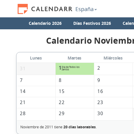
España
Calendario 2026
Días Festivos 2026
Calen
Calendario Noviembr
Lunes
Martes
Miércoles
1
2
Día de Todos los
31
Santos
7
8
9
14
15
16
21
22
23
28
29
30
Noviembre de 2011 tiene
20 días laborables
.