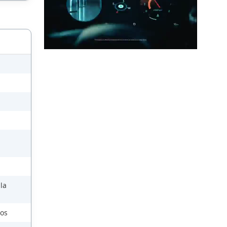
la
cos