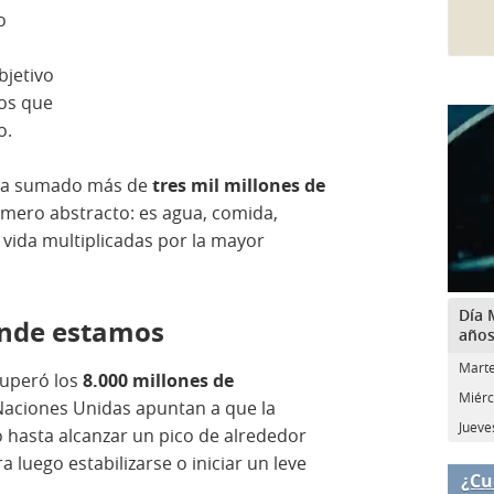
o
objetivo
tos que
o.
 ha sumado más de
tres mil millones de
úmero abstracto: es agua, comida,
e vida multiplicadas por la mayor
Día 
ónde estamos
año
Marte
superó los
8.000 millones de
Miérc
Naciones Unidas apuntan a que la
Jueves
o hasta alcanzar un pico de alrededor
a luego estabilizarse o iniciar un leve
¿Cu