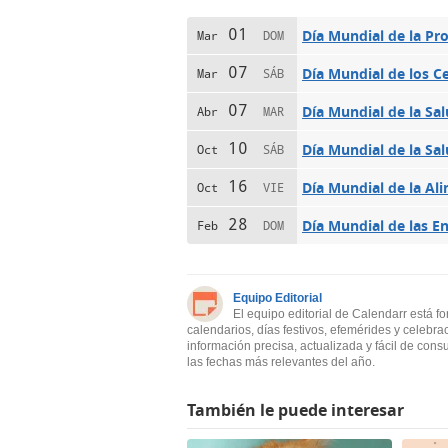
01
Día Mundial de la Pro
Mar
DOM
07
Día Mundial de los C
Mar
SÁB
07
Día Mundial de la Sa
Abr
MAR
10
Día Mundial de la Sa
Oct
SÁB
16
Día Mundial de la Al
Oct
VIE
28
Día Mundial de las 
Feb
DOM
Equipo Editorial
El equipo editorial de Calendarr está f
calendarios, días festivos, efemérides y celebra
información precisa, actualizada y fácil de cons
las fechas más relevantes del año.
También le puede interesar