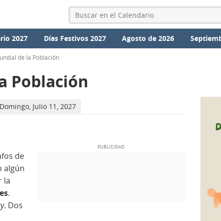
rio 2027
Días Festivos 2027
Agosto de 2026
Septiemb
undial de la Población
a Población
Domingo, Julio 11, 2027
afos de
n algún
 la
es
.
ay
. Dos