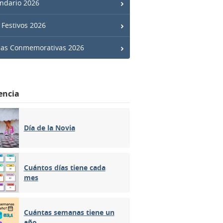
ndario 2026
 Festivos 2026
has Conmemorativas 2026
encia
Día de la Novia
Cuántos días tiene cada
mes
Cuántas semanas tiene un
año