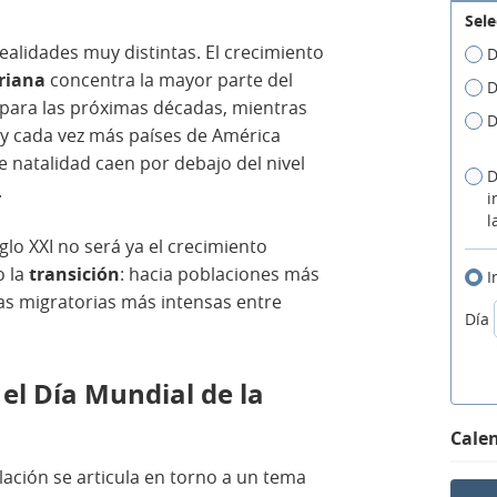
Sele
alidades muy distintas. El crecimiento
D
riana
concentra la mayor parte del
D
 para las próximas décadas, mientras
D
y cada vez más países de América
e natalidad caen por debajo del nivel
D
.
i
l
glo XXI no será ya el crecimiento
o la
transición
: hacia poblaciones más
I
as migratorias más intensas entre
Día
 el Día Mundial de la
Calen
lación se articula en torno a un tema