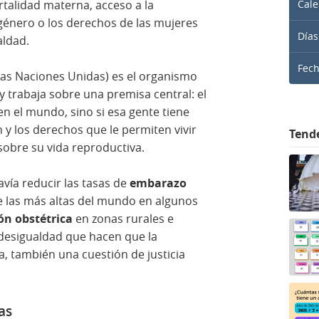
rtalidad materna, acceso a la
Cale
e género o los derechos de las mujeres
Días
aldad.
Fec
as Naciones Unidas) es el organismo
trabaja sobre una premisa central: el
n el mundo, sino si esa gente tiene
n y los derechos que le permiten vivir
Tend
sobre su vida reproductiva.
avía reducir las tasas de
embarazo
e las más altas del mundo en algunos
ón obstétrica
en zonas rurales e
 desigualdad que hacen que la
a, también una cuestión de justicia
as