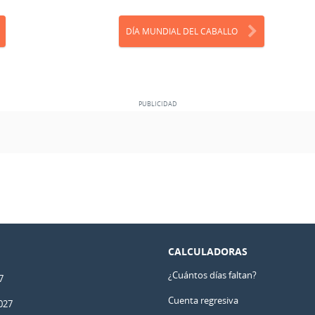
DÍA MUNDIAL DEL CABALLO
CALCULADORAS
¿Cuántos días faltan?
7
Cuenta regresiva
027