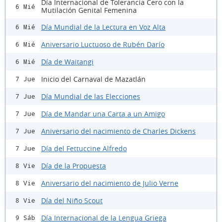
Día Internacional de Tolerancia Cero con la
6 Mié
Mutilación Genital Femenina
Día Mundial de la Lectura en Voz Alta
6 Mié
Aniversario Luctuoso de Rubén Darío
6 Mié
Día de Waitangi
6 Mié
Inicio del Carnaval de Mazatlán
7 Jue
Día Mundial de las Elecciones
7 Jue
Día de Mandar una Carta a un Amigo
7 Jue
Aniversario del nacimiento de Charles Dickens
7 Jue
Día del Fettuccine Alfredo
7 Jue
Día de la Propuesta
8 Vie
Aniversario del nacimiento de Julio Verne
8 Vie
Día del Niño Scout
8 Vie
Día Internacional de la Lengua Griega
9 Sáb