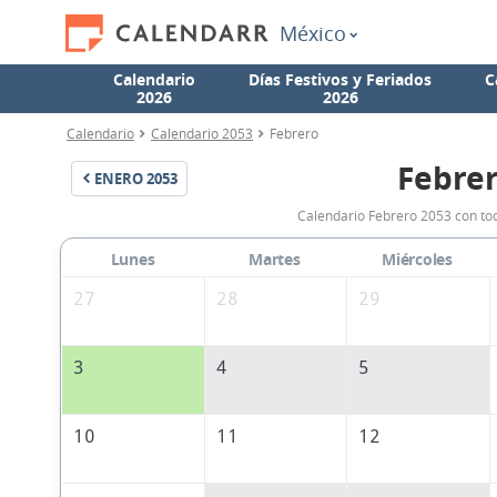
México
Calendario
Días Festivos y Feriados
C
2026
2026
Calendario
Calendario 2053
Febrero
Febrer
ENERO
2053
Calendario Febrero 2053 con tod
Lunes
Martes
Miércoles
27
28
29
3
4
5
10
11
12