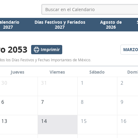
alendario
Días Festivos y Feriados
Agosto de
2027
2027
2026
o 2053
Imprimir
MARZO
Calendario
os los Días Festivos y Fechas Importantes de México.
Febrero
Jueves
Viernes
Sábado
Dom
2053
30
31
1
2
de
México
6
7
8
9
13
14
15
16