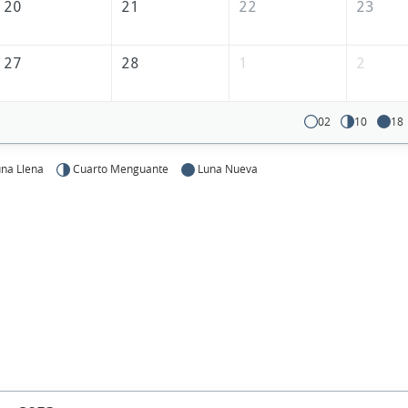
20
21
22
23
27
28
1
2
02
10
18
na Llena
Cuarto Menguante
Luna Nueva