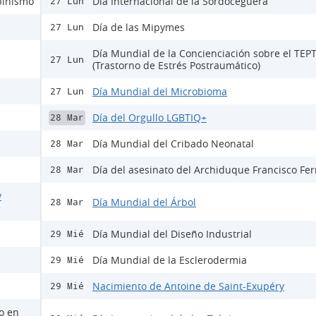
lbinismo
Día Internacional de la Sordoceguera
27 Lun
Día de las Mipymes
27 Lun
Día Mundial de la Concienciación sobre el TEP
27 Lun
(Trastorno de Estrés Postraumático)
Día Mundial del Microbioma
27 Lun
Día del Orgullo LGBTIQ+
28 Mar
Día Mundial del Cribado Neonatal
28 Mar
Día del asesinato del Archiduque Francisco Fe
28 Mar
y
Día Mundial del Árbol
28 Mar
Día Mundial del Diseño Industrial
29 Mié
Día Mundial de la Esclerodermia
29 Mié
Nacimiento de Antoine de Saint-Exupéry
29 Mié
lo en