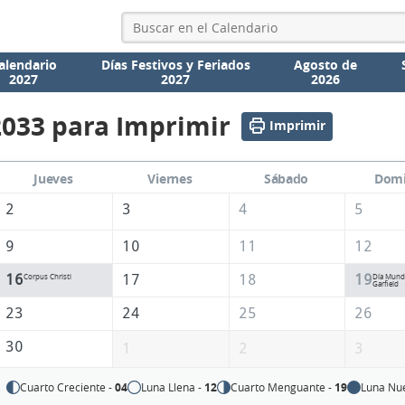
alendario
Días Festivos y Feriados
Agosto de
2027
2027
2026
2033 para Imprimir
Imprimir
Jueves
Viernes
Sábado
Dom
2
3
4
5
9
10
11
12
16
17
18
19
Corpus Christi
Día Mundi
Garfield
23
24
25
26
30
1
2
3
Cuarto Creciente -
04
Luna Llena -
12
Cuarto Menguante -
19
Luna Nu