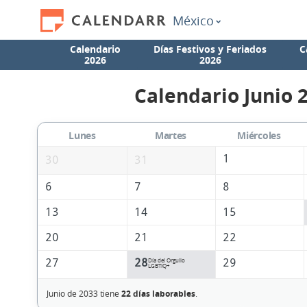
México
Calendario
Días Festivos y Feriados
C
2026
2026
Calendario Junio 
Lunes
Martes
Miércoles
1
30
31
6
7
8
13
14
15
20
21
22
27
28
29
Día del Orgullo
LGBTIQ+
Junio de 2033 tiene
22 días laborables
.