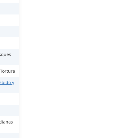
osques
 Tortura
ebido y
dianas