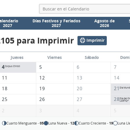
alendario
Días Festivos y Feriados
Agosto de
2027
2027
2026
2105 para Imprimir
Imprimir
Jueves
Viernes
Sábado
Dom
4
5
6
7
Corpus Christi
11
12
13
14
18
19
20
21
Día Mundia
25
26
27
28
Día del Or
LGBTIQ+
2
3
4
5
Cuarto Menguante -
05
Luna Nueva -
12
Cuarto Creciente -
19
Luna Ll