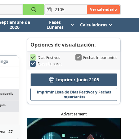
Ver calendario
Septiembre de
Fases
Calculadoras
2026
Lunares
Opciones de visualización:
Días Festivos
Fechas Importantes
ingo
Fases Lunares
Imprimir Junio 2105
Imprimir Lista de Días Festivos y Fechas
l del Selfie
Importantes
gullo
Advertisement
ena -
27