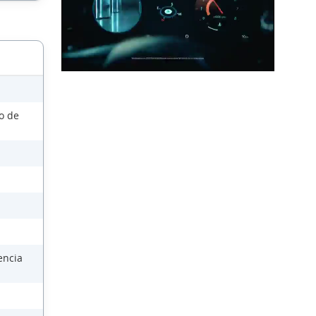
so de
encia