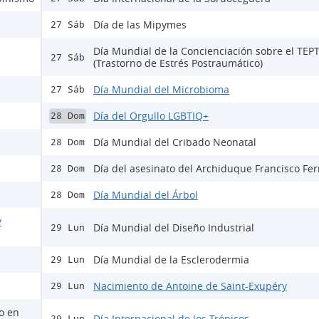
Día de las Mipymes
27 Sáb
Día Mundial de la Concienciación sobre el TEP
27 Sáb
(Trastorno de Estrés Postraumático)
Día Mundial del Microbioma
27 Sáb
Día del Orgullo LGBTIQ+
28 Dom
Día Mundial del Cribado Neonatal
28 Dom
Día del asesinato del Archiduque Francisco Fe
28 Dom
Día Mundial del Árbol
28 Dom
y
Día Mundial del Diseño Industrial
29 Lun
Día Mundial de la Esclerodermia
29 Lun
Nacimiento de Antoine de Saint-Exupéry
29 Lun
lo en
Día Internacional de los Trópicos
29 Lun