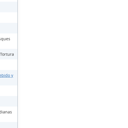
osques
 Tortura
ebido y
dianas