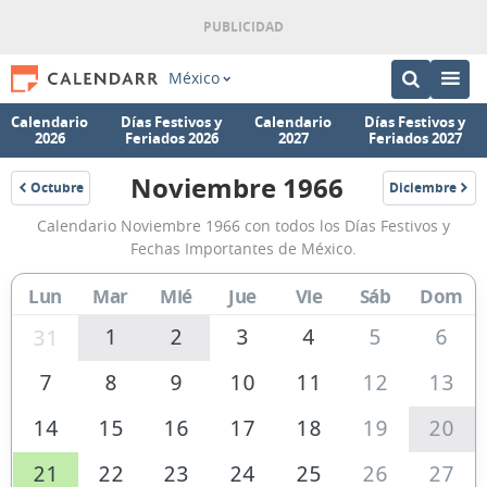
México
Calendario
Días Festivos y
Calendario
Días Festivos y
2026
Feriados 2026
2027
Feriados 2027
Noviembre 1966
Octubre
Diciembre
1966
1966
Calendario
Calendario Noviembre 1966 con todos los Días Festivos y
Noviembre
Fechas Importantes de México.
1966
Lun
Mar
Mié
Jue
Vie
Sáb
Dom
de
México
1
2
3
4
5
6
31
7
8
9
10
11
12
13
14
15
16
17
18
19
20
21
22
23
24
25
26
27