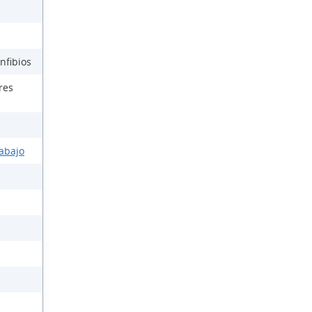
nfibios
res
rabajo