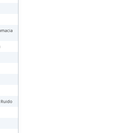
lomacia
ú
l Ruido