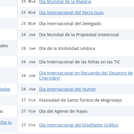
Día Mundial de la Malaria
25 Mié
Día Internacional del Perro Guía
25 Mié
Día Internacional del Delegado
25 Mié
Día Mundial de la Propiedad Intelectual
26 Jue
ades
Día de la Visibilidad Lésbica
26 Jue
Día Internacional de las Niñas en las TIC
26 Jue
Día Internacional en Recuerdo del Desastre de
26 Jue
Chernóbyl
ulados
Día Internacional del Humor
26 Jue
Festividad de Santo Toribio de Mogrovejo
27 Vie
as
Día del Agente de Viajes
27 Vie
fila tu
Día Internacional del Diseñador Gráfico
27 Vie