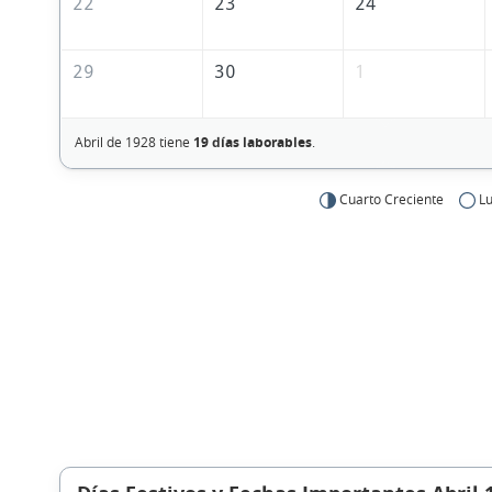
22
23
24
29
30
1
Abril de 1928 tiene
19 días laborables
.
Cuarto Creciente
Lu