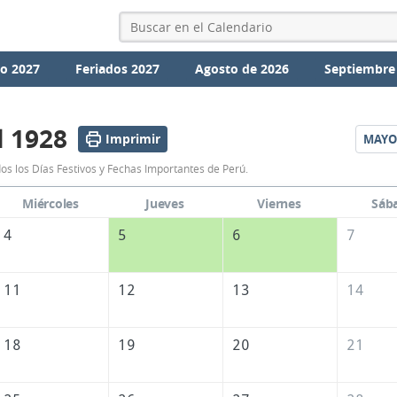
io 2027
Feriados 2027
Agosto de 2026
Septiembre
l 1928
Imprimir
MAYO
Calendario
os los Días Festivos y Fechas Importantes de Perú.
Abril
Miércoles
Jueves
Viernes
Sáb
1928
4
5
6
7
de
Perú
11
12
13
14
18
19
20
21