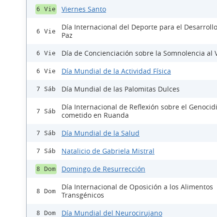
Viernes Santo
6 Vie
Día Internacional del Deporte para el Desarrollo
6 Vie
Paz
Día de Concienciación sobre la Somnolencia al 
6 Vie
Día Mundial de la Actividad Física
6 Vie
Día Mundial de las Palomitas Dulces
7 Sáb
Día Internacional de Reflexión sobre el Genocid
7 Sáb
cometido en Ruanda
Día Mundial de la Salud
7 Sáb
Natalicio de Gabriela Mistral
7 Sáb
Domingo de Resurrección
8 Dom
Día Internacional de Oposición a los Alimentos
8 Dom
Transgénicos
Día Mundial del Neurocirujano
8 Dom