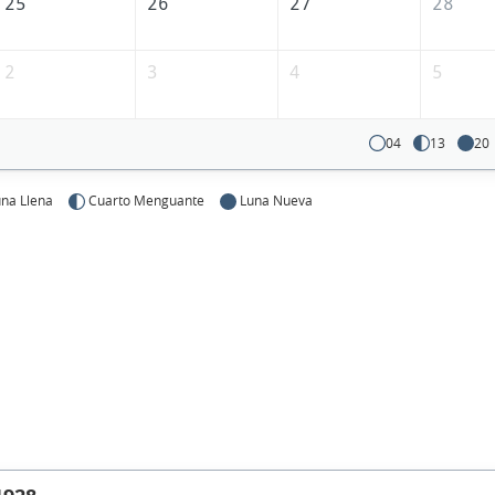
25
26
27
28
2
3
4
5
04
13
20
na Llena
Cuarto Menguante
Luna Nueva