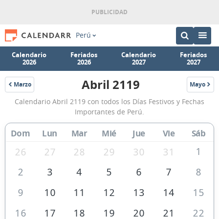
Perú
Calendario
Feriados
Calendario
Feriados
2026
2026
2027
2027
Abril 2119
Marzo
Mayo
2119
2119
Calendario
Calendario Abril 2119 con todos los Días Festivos y Fechas
Abril
Importantes de Perú.
2119
Dom
Lun
Mar
Mié
Jue
Vie
Sáb
de
Perú
1
26
27
28
29
30
31
2
3
4
5
6
7
8
9
10
11
12
13
14
15
16
17
18
19
20
21
22