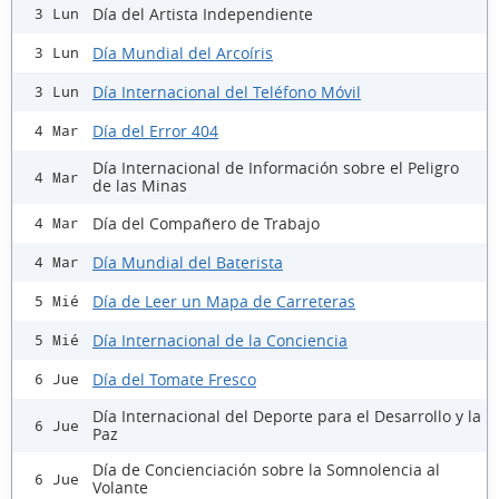
Día del Artista Independiente
3 Lun
Día Mundial del Arcoíris
3 Lun
Día Internacional del Teléfono Móvil
3 Lun
Día del Error 404
4 Mar
Día Internacional de Información sobre el Peligro
4 Mar
de las Minas
Día del Compañero de Trabajo
4 Mar
Día Mundial del Baterista
4 Mar
Día de Leer un Mapa de Carreteras
5 Mié
Día Internacional de la Conciencia
5 Mié
Día del Tomate Fresco
6 Jue
Día Internacional del Deporte para el Desarrollo y la
6 Jue
Paz
Día de Concienciación sobre la Somnolencia al
6 Jue
Volante