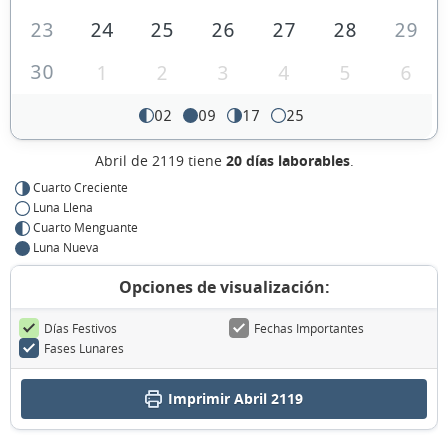
23
24
25
26
27
28
29
30
1
2
3
4
5
6
02
09
17
25
Abril de 2119 tiene
20 días laborables
.
Cuarto Creciente
Luna Llena
Cuarto Menguante
Luna Nueva
Opciones de visualización:
Días Festivos
Fechas Importantes
Fases Lunares
Imprimir Abril 2119