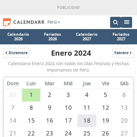
Perú
Calendario
Feriados
Calendario
Feriados
2026
2026
2027
2027
Enero 2024
Diciembre
Febrero
2023
2024
Calendario
Calendario Enero 2024 con todos los Días Festivos y Fechas
Enero
Importantes de Perú.
2024
Dom
Lun
Mar
Mié
Jue
Vie
Sáb
de
Perú
1
2
3
4
5
6
31
7
8
9
10
11
12
13
14
15
16
17
18
19
20
21
22
23
24
25
26
27