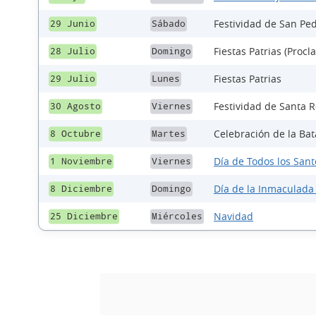
Festividad de San Pe
29 Junio
Sábado
Fiestas Patrias (Proc
28 Julio
Domingo
Fiestas Patrias
29 Julio
Lunes
Festividad de Santa 
30 Agosto
Viernes
Celebración de la Ba
8 Octubre
Martes
Día de Todos los Sant
1 Noviembre
Viernes
Día de la Inmaculada
8 Diciembre
Domingo
Navidad
25 Diciembre
Miércoles