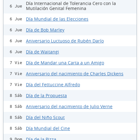
Día Internacional de Tolerancia Cero con la
6 Jue
Mutilación Genital Femenina
Día Mundial de las Elecciones
6 Jue
Día de Bob Marley
6 Jue
Aniversario Luctuoso de Rubén Darío
6 Jue
Día de Waitangi
6 Jue
Día de Mandar una Carta a un Amigo
7 Vie
Aniversario del nacimiento de Charles Dickens
7 Vie
Día del Fettuccine Alfredo
7 Vie
Día de la Propuesta
8 Sáb
Aniversario del nacimiento de Julio Verne
8 Sáb
Día del Niño Scout
8 Sáb
Día Mundial del Cine
8 Sáb
Día de la Pizza
9 Dom