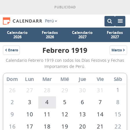
Perú
Calendario
Feriados
Calendario
Feriados
2026
2026
2027
2027
Febrero 1919
Enero
Marzo
1919
1919
Calendario
Calendario Febrero 1919 con todos los Días Festivos y Fechas
Febrero
Importantes de Perú.
1919
Dom
Lun
Mar
Mié
Jue
Vie
Sáb
de
Perú
1
26
27
28
29
30
31
2
3
4
5
6
7
8
9
10
11
12
13
14
15
16
17
18
19
20
21
22