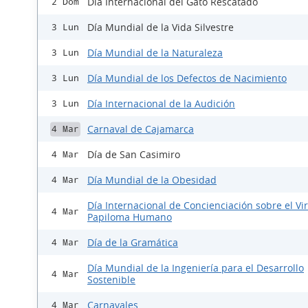
Día Internacional del Gato Rescatado
2 Dom
Día Mundial de la Vida Silvestre
3 Lun
Día Mundial de la Naturaleza
3 Lun
Día Mundial de los Defectos de Nacimiento
3 Lun
Día Internacional de la Audición
3 Lun
Carnaval de Cajamarca
4 Mar
Día de San Casimiro
4 Mar
Día Mundial de la Obesidad
4 Mar
Día Internacional de Concienciación sobre el Vi
4 Mar
Papiloma Humano
Día de la Gramática
4 Mar
Día Mundial de la Ingeniería para el Desarrollo
4 Mar
Sostenible
Carnavales
4 Mar