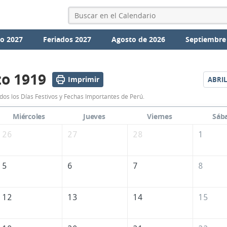
io 2027
Feriados 2027
Agosto de 2026
Septiembre
o 1919
Imprimir
ABRIL
Calendario
os los Días Festivos y Fechas Importantes de Perú.
Marzo
Miércoles
Jueves
Viernes
Sáb
1919
26
27
28
1
de
Perú
5
6
7
8
12
13
14
15