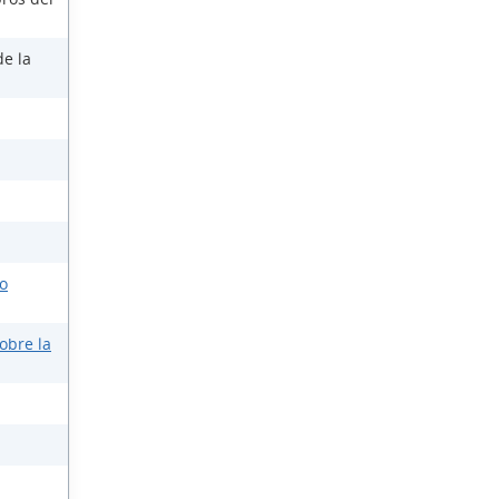
de la
o
obre la