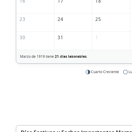
16
17
18
23
24
25
30
31
1
Marzo de 1919 tiene
21 días laborables
.
Cuarto Creciente
Lu