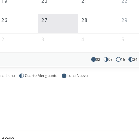
19
20
21
22
26
27
28
29
2
3
4
5
02
08
16
24
na Llena
Cuarto Menguante
Luna Nueva