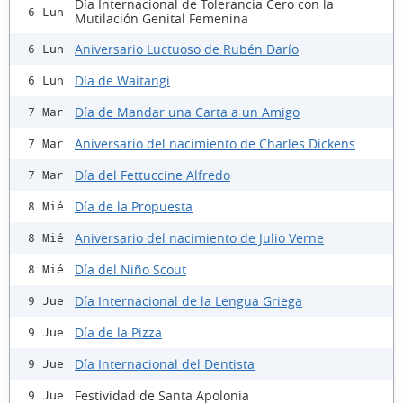
Día Internacional de Tolerancia Cero con la
6 Lun
Mutilación Genital Femenina
Aniversario Luctuoso de Rubén Darío
6 Lun
Día de Waitangi
6 Lun
Día de Mandar una Carta a un Amigo
7 Mar
Aniversario del nacimiento de Charles Dickens
7 Mar
Día del Fettuccine Alfredo
7 Mar
Día de la Propuesta
8 Mié
Aniversario del nacimiento de Julio Verne
8 Mié
Día del Niño Scout
8 Mié
Día Internacional de la Lengua Griega
9 Jue
Día de la Pizza
9 Jue
Día Internacional del Dentista
9 Jue
Festividad de Santa Apolonia
9 Jue