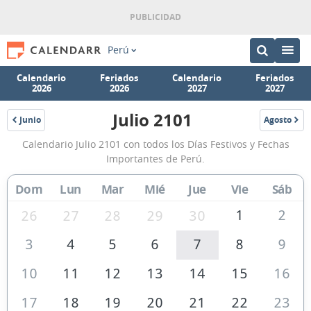
Perú
Calendario
Feriados
Calendario
Feriados
2026
2026
2027
2027
Julio 2101
Junio
Agosto
2101
2101
Calendario
Calendario Julio 2101 con todos los Días Festivos y Fechas
Julio
Importantes de Perú.
2101
Dom
Lun
Mar
Mié
Jue
Vie
Sáb
de
Perú
1
2
26
27
28
29
30
3
4
5
6
7
8
9
10
11
12
13
14
15
16
17
18
19
20
21
22
23