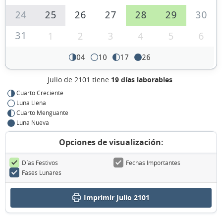
24
25
26
27
28
29
30
31
1
2
3
4
5
6
04
10
17
26
Julio de 2101 tiene
19 días laborables
.
Cuarto Creciente
Luna Llena
Cuarto Menguante
Luna Nueva
Opciones de visualización:
Días Festivos
Fechas Importantes
Fases Lunares
Imprimir Julio 2101