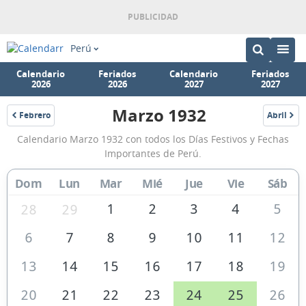
Perú
Calendario
Feriados
Calendario
Feriados
2026
2026
2027
2027
Marzo 1932
Febrero
Abril
1932
1932
Calendario
Calendario Marzo 1932 con todos los Días Festivos y Fechas
Marzo
Importantes de Perú.
1932
Dom
Lun
Mar
Mié
Jue
Vie
Sáb
de
Perú
1
2
3
4
5
28
29
6
7
8
9
10
11
12
13
14
15
16
17
18
19
20
21
22
23
24
25
26