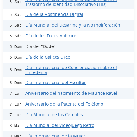
5 Sáb
Trastorno de Identidad Disociativo (TID)
Día de la Abstinencia Digital
5 Sáb
Día Mundial del Desarme y la No Proliferación
5 Sáb
Día de los Datos Abiertos
5 Sáb
Día del "Dude"
6 Dom
Día de la Galleta Oreo
6 Dom
Día Internacional de Concienciación sobre el
6 Dom
Linfedema
Día Internacional del Escultor
6 Dom
Aniversario del nacimiento de Maurice Ravel
7 Lun
Aniversario de la Patente del Teléfono
7 Lun
Día Mundial de los Cereales
7 Lun
Día Mundial del Videojuego Retro
8 Mar
Día Internacional de la Mujer
8 Mar