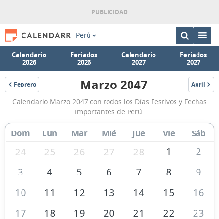
Perú
Calendario
Feriados
Calendario
Feriados
2026
2026
2027
2027
Marzo 2047
Febrero
Abril
2047
2047
Calendario
Calendario Marzo 2047 con todos los Días Festivos y Fechas
Marzo
Importantes de Perú.
2047
Dom
Lun
Mar
Mié
Jue
Vie
Sáb
de
Perú
1
2
24
25
26
27
28
3
4
5
6
7
8
9
10
11
12
13
14
15
16
17
18
19
20
21
22
23