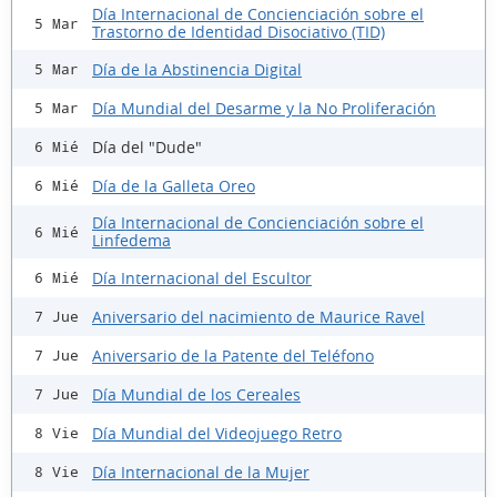
Día Internacional de Concienciación sobre el
5 Mar
Trastorno de Identidad Disociativo (TID)
Día de la Abstinencia Digital
5 Mar
Día Mundial del Desarme y la No Proliferación
5 Mar
Día del "Dude"
6 Mié
Día de la Galleta Oreo
6 Mié
Día Internacional de Concienciación sobre el
6 Mié
Linfedema
Día Internacional del Escultor
6 Mié
Aniversario del nacimiento de Maurice Ravel
7 Jue
Aniversario de la Patente del Teléfono
7 Jue
Día Mundial de los Cereales
7 Jue
Día Mundial del Videojuego Retro
8 Vie
Día Internacional de la Mujer
8 Vie