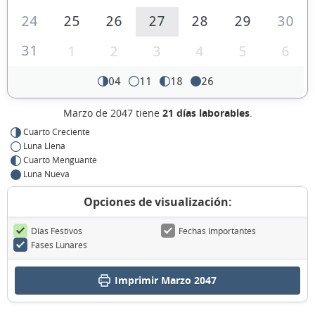
24
25
26
27
28
29
30
31
1
2
3
4
5
6
04
11
18
26
Marzo de 2047 tiene
21 días laborables
.
Cuarto Creciente
Luna Llena
Cuarto Menguante
Luna Nueva
Opciones de visualización:
Días Festivos
Fechas Importantes
Fases Lunares
Imprimir Marzo 2047