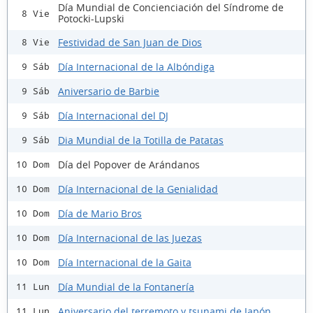
Día Mundial de Concienciación del Síndrome de
8 Vie
Potocki-Lupski
Festividad de San Juan de Dios
8 Vie
Día Internacional de la Albóndiga
9 Sáb
Aniversario de Barbie
9 Sáb
Día Internacional del DJ
9 Sáb
Dia Mundial de la Totilla de Patatas
9 Sáb
Día del Popover de Arándanos
10 Dom
Día Internacional de la Genialidad
10 Dom
Día de Mario Bros
10 Dom
Día Internacional de las Juezas
10 Dom
Día Internacional de la Gaita
10 Dom
Día Mundial de la Fontanería
11 Lun
Aniversario del terremoto y tsunami de Japón
11 Lun