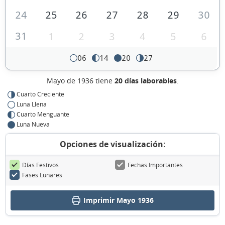
24
25
26
27
28
29
30
31
1
2
3
4
5
6
06
14
20
27
Mayo de 1936 tiene
20 días laborables
.
Cuarto Creciente
Luna Llena
Cuarto Menguante
Luna Nueva
Opciones de visualización:
Días Festivos
Fechas Importantes
Fases Lunares
Imprimir Mayo 1936