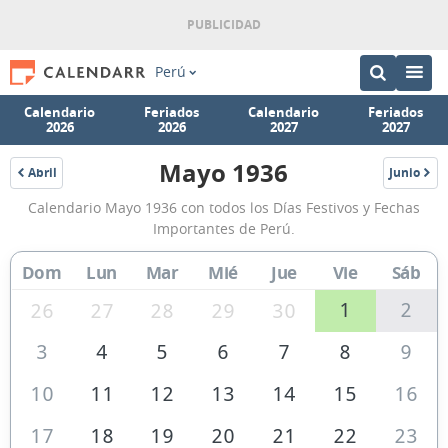
Perú
Calendario
Feriados
Calendario
Feriados
2026
2026
2027
2027
Mayo 1936
Abril
Junio
1936
1936
Calendario
Calendario Mayo 1936 con todos los Días Festivos y Fechas
Mayo
Importantes de Perú.
1936
Dom
Lun
Mar
Mié
Jue
Vie
Sáb
de
Perú
1
2
26
27
28
29
30
3
4
5
6
7
8
9
10
11
12
13
14
15
16
17
18
19
20
21
22
23