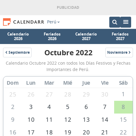
Perú
Calendario
Feriados
Calendario
Feriados
2026
2026
2027
2027
Octubre 2022
Septiembre
Noviembre
2022
2022
Calendario
Calendario Octubre 2022 con todos los Días Festivos y Fechas
Octubre
Importantes de Perú.
2022
Dom
Lun
Mar
Mié
Jue
Vie
Sáb
de
Perú
1
25
26
27
28
29
30
2
3
4
5
6
7
8
9
10
11
12
13
14
15
16
17
18
19
20
21
22