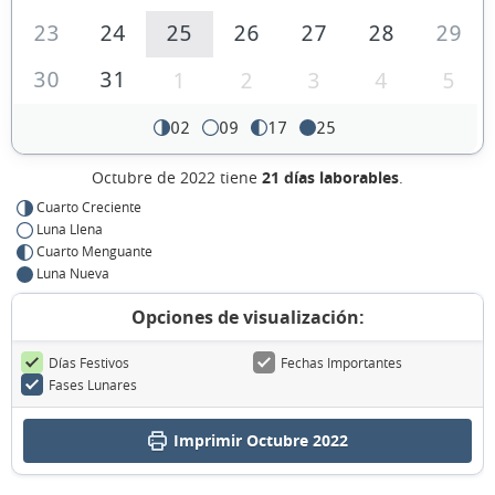
23
24
25
26
27
28
29
30
31
1
2
3
4
5
02
09
17
25
Octubre de 2022 tiene
21 días laborables
.
Cuarto Creciente
Luna Llena
Cuarto Menguante
Luna Nueva
Opciones de visualización:
Días Festivos
Fechas Importantes
Fases Lunares
Imprimir Octubre 2022