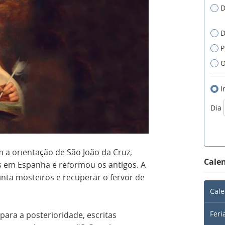
D
D
P
O
I
Dia
m a orientação de São João da Cruz,
Calen
s em Espanha e reformou os antigos. A
inta mosteiros e recuperar o fervor de
Cale
Feri
para a posterioridade, escritas