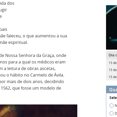
vida dos
ugir
e
m
pais
mãe faleceu, o que aumentou a sua
ãe espiritual.
Dia 
 de Nossa Senhora da Graça, onde
nos para a qual os médicos eram
15 de
 a leitura de obras ascetas,
15 de
ou o hábito no Carmelo de Ávila.
15 de
 por mais de dois anos, decidindo
1562, que fosse um modelo de
Qua
Sele
N
D