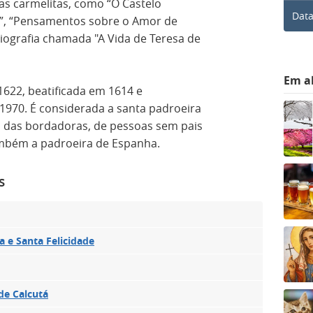
has carmelitas, como “O Castelo
Data
ão”, “Pensamentos sobre o Amor de
biografia chamada "A Vida de Teresa de
Em a
1622, beatificada em 1614 e
1970. É considerada a santa padroeira
, das bordadoras, de pessoas sem pais
também a padroeira de Espanha.
s
a e Santa Felicidade
de Calcutá