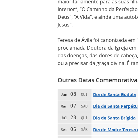
maioritariamente para as suas fil
Interior”, “O Caminho da Perfeiç
Deus”, “A Vida”, e ainda uma auto
Jesus".
Teresa de Ávila foi canonizada em 
proclamada Doutora da Igreja em 
das doenças, das dores de cabeça
ou a precisar da graça divina. É 
Outras Datas Comemorativa
08
Dia de Santa Gúdula
Jan
QUI
07
Dia de Santa Perpétu
Mar
SÁB
23
Dia de Santa Brígida
Jul
QUI
05
Dia de Madre Teresa 
Set
SÁB