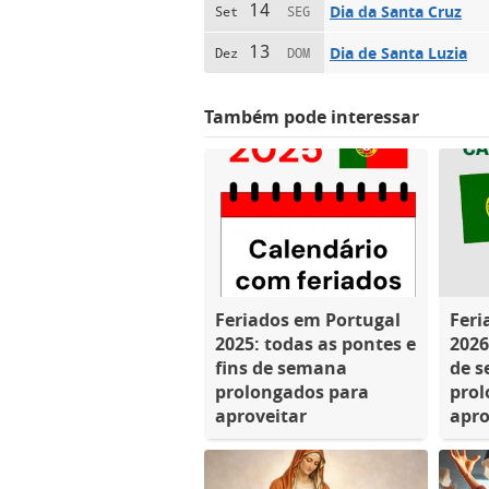
14
Dia da Santa Cruz
Set
SEG
13
Dia de Santa Luzia
Dez
DOM
Também pode interessar
Feriados em Portugal
Feri
2025: todas as pontes e
2026
fins de semana
de 
prolongados para
prol
aproveitar
apro