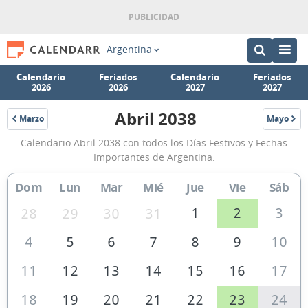
Argentina
Calendario
Feriados
Calendario
Feriados
2026
2026
2027
2027
Abril 2038
Marzo
Mayo
2038
2038
Calendario
Calendario Abril 2038 con todos los Días Festivos y Fechas
Abril
Importantes de Argentina.
2038
Dom
Lun
Mar
Mié
Jue
Vie
Sáb
de
Argentina
1
2
3
28
29
30
31
4
5
6
7
8
9
10
11
12
13
14
15
16
17
18
19
20
21
22
23
24