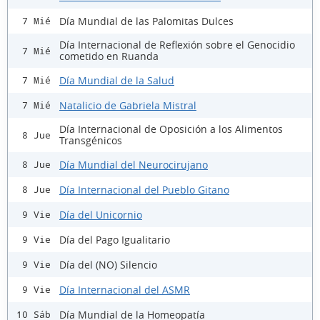
Día Mundial de las Palomitas Dulces
7 Mié
Día Internacional de Reflexión sobre el Genocidio
7 Mié
cometido en Ruanda
Día Mundial de la Salud
7 Mié
Natalicio de Gabriela Mistral
7 Mié
Día Internacional de Oposición a los Alimentos
8 Jue
Transgénicos
Día Mundial del Neurocirujano
8 Jue
Día Internacional del Pueblo Gitano
8 Jue
Día del Unicornio
9 Vie
Día del Pago Igualitario
9 Vie
Día del (NO) Silencio
9 Vie
Día Internacional del ASMR
9 Vie
Día Mundial de la Homeopatía
10 Sáb