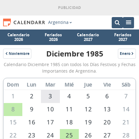
Argentina
Calendario
Feriados
Calendario
Feriados
2026
2026
2027
2027
Diciembre 1985
Noviembre
Enero
1985
1986
Calendario
Calendario Diciembre 1985 con todos los Días Festivos y Fechas
Diciembre
Importantes de Argentina.
1985
Dom
Lun
Mar
Mié
Jue
Vie
Sáb
de
Argentina
1
2
3
4
5
6
7
8
9
10
11
12
13
14
15
16
17
18
19
20
21
22
23
24
25
26
27
28