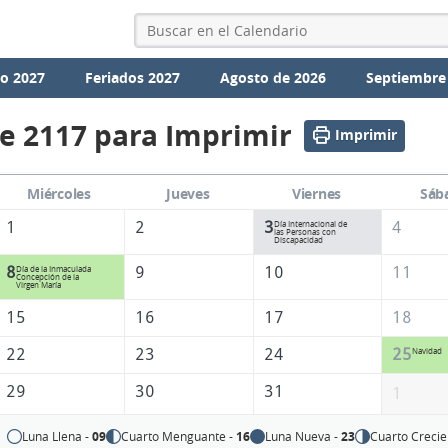
io 2027
Feriados 2027
Agosto de 2026
Septiembre
e 2117 para Imprimir
Imprimir
Miércoles
Jueves
Viernes
Sáb
1
2
3
4
Día Internacional de
las Personas con
Discapacidad
8
9
10
11
Día de la Inmaculada
Concepción de la
Virgen María
15
16
17
18
22
23
24
25
Navidad
29
30
31
1
Luna Llena -
09
Cuarto Menguante -
16
Luna Nueva -
23
Cuarto Crecie