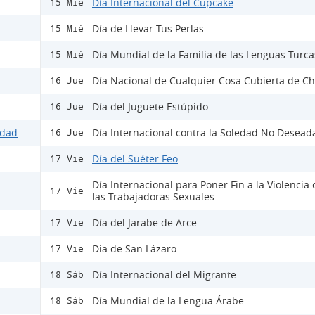
Día Internacional del Cupcake
15 Mié
Día de Llevar Tus Perlas
15 Mié
Día Mundial de la Familia de las Lenguas Turca
15 Mié
Día Nacional de Cualquier Cosa Cubierta de Ch
16 Jue
Día del Juguete Estúpido
16 Jue
idad
Día Internacional contra la Soledad No Desead
16 Jue
Día del Suéter Feo
17 Vie
Día Internacional para Poner Fin a la Violencia 
17 Vie
las Trabajadoras Sexuales
Día del Jarabe de Arce
17 Vie
Dia de San Lázaro
17 Vie
Día Internacional del Migrante
18 Sáb
Día Mundial de la Lengua Árabe
18 Sáb