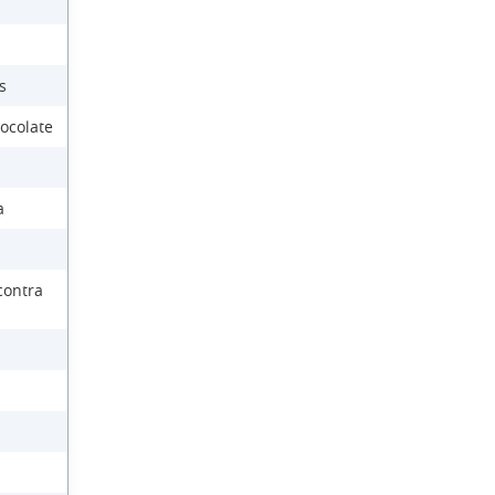
s
ocolate
a
contra