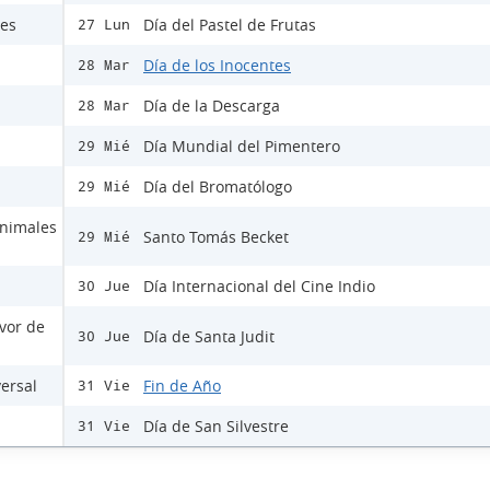
les
Día del Pastel de Frutas
27 Lun
Día de los Inocentes
28 Mar
Día de la Descarga
28 Mar
Día Mundial del Pimentero
29 Mié
Día del Bromatólogo
29 Mié
Animales
Santo Tomás Becket
29 Mié
Día Internacional del Cine Indio
30 Jue
avor de
Día de Santa Judit
30 Jue
versal
Fin de Año
31 Vie
Día de San Silvestre
31 Vie