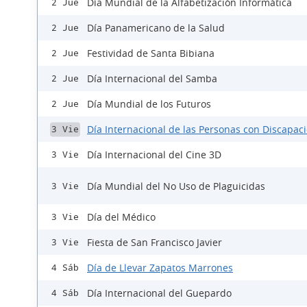
Día Mundial de la Alfabetización Informática
2 Jue
Día Panamericano de la Salud
2 Jue
Festividad de Santa Bibiana
2 Jue
Día Internacional del Samba
2 Jue
Día Mundial de los Futuros
2 Jue
Día Internacional de las Personas con Discapac
3 Vie
Día Internacional del Cine 3D
3 Vie
Día Mundial del No Uso de Plaguicidas
3 Vie
Día del Médico
3 Vie
Fiesta de San Francisco Javier
3 Vie
Día de Llevar Zapatos Marrones
4 Sáb
Día Internacional del Guepardo
4 Sáb