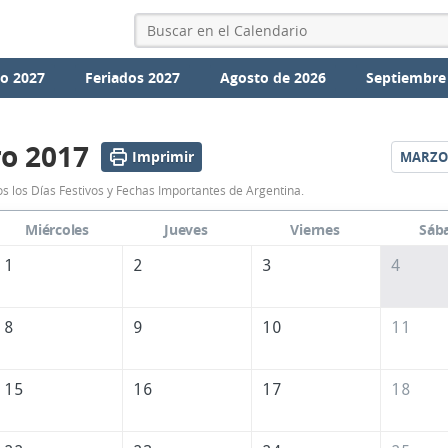
io 2027
Feriados 2027
Agosto de 2026
Septiembre
o 2017
Imprimir
MARZO
Calendario
s los Días Festivos y Fechas Importantes de Argentina.
Febrero
Miércoles
Jueves
Viernes
Sáb
2017
1
2
3
4
de
Argentina
8
9
10
11
15
16
17
18