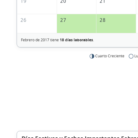
19
20
21
26
27
28
Febrero de 2017 tiene
18 días laborables
.
Cuarto Creciente
Lu