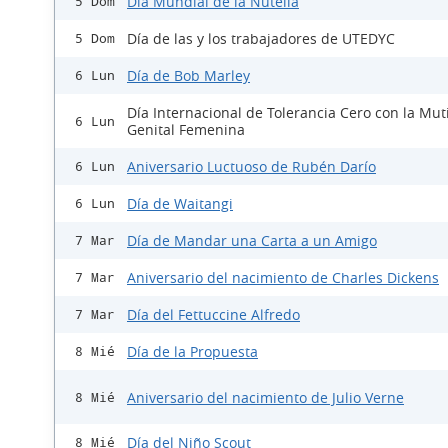
Día Mundial de la Nutella
5 Dom
Día de las y los trabajadores de UTEDYC
5 Dom
Día de Bob Marley
6 Lun
Día Internacional de Tolerancia Cero con la Mut
6 Lun
Genital Femenina
Aniversario Luctuoso de Rubén Darío
6 Lun
Día de Waitangi
6 Lun
Día de Mandar una Carta a un Amigo
7 Mar
Aniversario del nacimiento de Charles Dickens
7 Mar
Día del Fettuccine Alfredo
7 Mar
Día de la Propuesta
8 Mié
Aniversario del nacimiento de Julio Verne
8 Mié
Día del Niño Scout
8 Mié