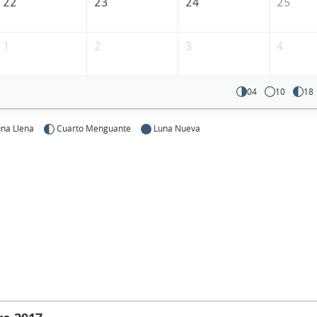
22
23
24
25
1
2
3
4
04
10
18
na Llena
Cuarto Menguante
Luna Nueva