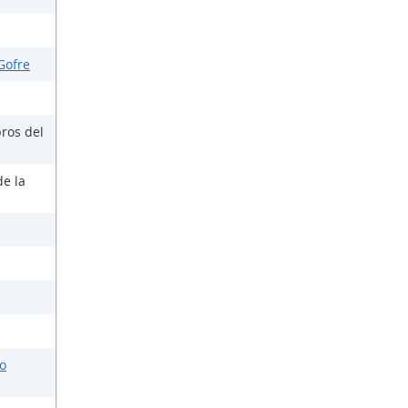
Gofre
ros del
de la
o