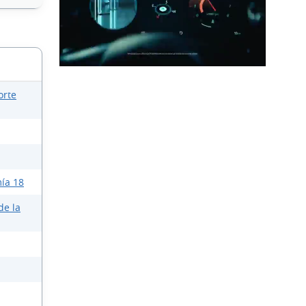
orte
ía 18
de la