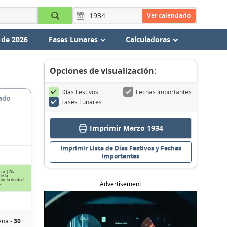
Ver calendario
 de 2026
Fases Lunares
Calculadoras
Opciones de visualización:
Días Festivos
Fechas Importantes
ado
Fases Lunares
Imprimir Marzo 1934
Imprimir Lista de Días Festivos y Fechas
Importantes
zo | Día
e la
or la Verdad
Advertisement
ia
ena -
30