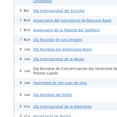
Linfedema
Día Internacional del Escultor
6 Mar
Aniversario del nacimiento de Maurice Ravel
7 Mié
Aniversario de la Patente del Teléfono
7 Mié
Día Mundial de los Cereales
7 Mié
Día Mundial del Videojuego Retro
8 Jue
Día Internacional de la Mujer
8 Jue
Día Mundial de Concienciación del Síndrome d
8 Jue
Potocki-Lupski
Festividad de San Juan de Dios
8 Jue
Día Mundial del Riñón
8 Jue
Día Internacional de la Albóndiga
9 Vie
Aniversario de Barbie
9 Vie