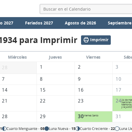
io 2027
Feriados 2027
Agosto de 2026
Septiembre
1934 para Imprimir
Imprimir
Miércoles
Jueves
Viernes
Sáb
1
2
3
28
7
8
9
10
14
15
16
17
21
22
23
24
24 de mar
Nacional d
Memoria p
y la Justic
28
29
30
31
Viernes Santo
01
Cuarto Menguante -
08
Luna Nueva -
15
Cuarto Creciente -
22
Luna Ll