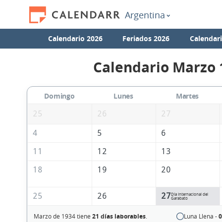
Argentina
Calendario 2026
Feriados 2026
Calendar
Calendario Marzo 
Domingo
Lunes
Martes
25
26
27
4
5
6
11
12
13
18
19
20
25
26
27
Día Internacional del
Garabato
Marzo de 1934 tiene
21 días laborables
.
Luna Llena -