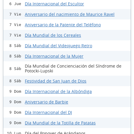
Día Internacional del Escultor
6 Jue
Aniversario del nacimiento de Maurice Ravel
7 Vie
Aniversario de la Patente del Teléfono
7 Vie
Día Mundial de los Cereales
7 Vie
Día Mundial del Videojuego Retro
8 Sáb
Día Internacional de la Mujer
8 Sáb
Día Mundial de Concienciación del Síndrome de
8 Sáb
Potocki-Lupski
Festividad de San Juan de Dios
8 Sáb
Día Internacional de la Albóndiga
9 Dom
Aniversario de Barbie
9 Dom
Día Internacional del DJ
9 Dom
Dia Mundial de la Totilla de Patatas
9 Dom
Día del Popover de Arándanos
10 Lun