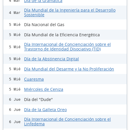
Día de la Gramática
4 Mar
Día Mundial de la Ingeniería para el Desarrollo
4 Mar
Sostenible
Día Nacional del Gas
5 Mié
Día Mundial de la Eficiencia Energética
5 Mié
Día Internacional de Concienciación sobre el
5 Mié
Trastorno de Identidad Disociativo (TID)
Día de la Abstinencia Digital
5 Mié
Día Mundial del Desarme y la No Proliferación
5 Mié
Cuaresma
5 Mié
Miércoles de Ceniza
5 Mié
Día del "Dude"
6 Jue
Día de la Galleta Oreo
6 Jue
Día Internacional de Concienciación sobre el
6 Jue
Linfedema