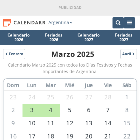
Argentina
Calendario
Feriados
Calendario
Feriados
2026
2026
2027
2027
Marzo 2025
Febrero
Abril
2025
2025
Calendario
Calendario Marzo 2025 con todos los Días Festivos y Fechas
Marzo
Importantes de Argentina.
2025
Dom
Lun
Mar
Mié
Jue
Vie
Sáb
de
Argentina
1
23
24
25
26
27
28
2
3
4
5
6
7
8
9
10
11
12
13
14
15
16
17
18
19
20
21
22