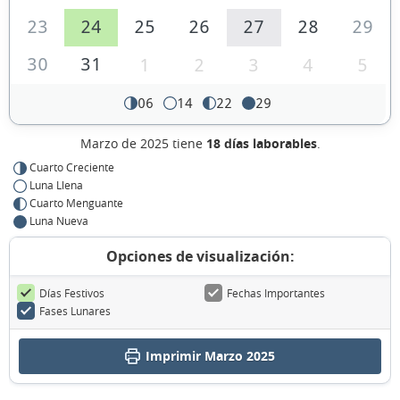
23
24
25
26
27
28
29
30
31
1
2
3
4
5
06
14
22
29
Marzo de 2025 tiene
18 días laborables
.
Cuarto Creciente
Luna Llena
Cuarto Menguante
Luna Nueva
Opciones de visualización:
Días Festivos
Fechas Importantes
Fases Lunares
Imprimir Marzo 2025