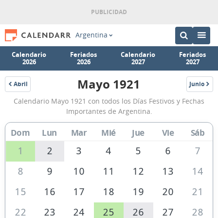
Argentina
Calendario
Feriados
Calendario
Feriados
2026
2026
2027
2027
Mayo 1921
Abril
Junio
1921
1921
Calendario
Calendario Mayo 1921 con todos los Días Festivos y Fechas
Mayo
Importantes de Argentina.
1921
Dom
Lun
Mar
Mié
Jue
Vie
Sáb
de
Argentina
1
2
3
4
5
6
7
8
9
10
11
12
13
14
15
16
17
18
19
20
21
22
23
24
25
26
27
28