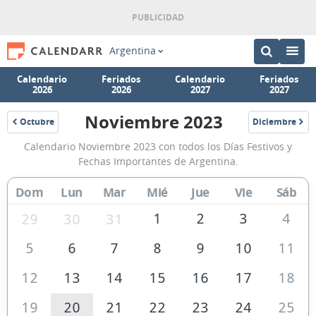
Argentina
Calendario
Feriados
Calendario
Feriados
2026
2026
2027
2027
Noviembre 2023
Octubre
Diciembre
2023
2023
Calendario
Calendario Noviembre 2023 con todos los Días Festivos y
Noviembre
Fechas Importantes de Argentina.
2023
Dom
Lun
Mar
Mié
Jue
Vie
Sáb
de
Argentina
1
2
3
4
29
30
31
5
6
7
8
9
10
11
12
13
14
15
16
17
18
19
20
21
22
23
24
25